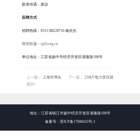
薪资待遇：面议
应聘方式
招聘热线：0511-88228716 杨先生
简历投递：yj@ceeg.cn
单位地址：江苏省扬中市经济开发区港隆路188号
上一篇：
上海世博会
下一篇：
220kV电力变压器
返回>
地址：江苏省镇江市扬中经济开发区港隆路188号
备案号：苏ICP备17008433号-1