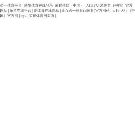
必一体育平台
|
荣耀体育在线登录_荣耀体育（中国）
|
AITIYU·爱体育（中国）官方
网站
|
乐鱼在线平台
|
爱体育在线网站
|
BTY必一体育(B体育)官方网站
|
天行·天行（中
国）官方网
|
leyu
|
荣耀体育网页版
|